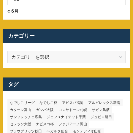
« 6月
カテゴリー
カ
テ
ゴ
リ
ー
タグ
なでしこリーグ
なでしこ杯
アビスパ福岡
アルビレックス新潟
カターレ富山
ガンバ大阪
コンサドーレ札幌
サガン鳥栖
サンフレッチェ広島
ジェフユナイテッド千葉
ジュビロ磐田
セレッソ大阪
ナビスコ杯
ファジアーノ岡山
ブラウブリッツ秋田
ベガルタ仙台
モンテディオ山形