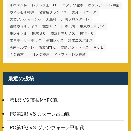
ルヴァン杯
レノファ山口FC
ロアッソ熊本
ヴァンフォーレ甲府
ヴィッセル神戸
名古屋グランパス
大分トリニータ
大宮アルディージャ
天皇杯
川崎フロンターレ
徳島ヴォルティス
愛媛ＦＣ
日本代表
東京ヴェルディ
柏レイソル
栃木ＳＣ
横浜Ｆマリノス
横浜ＦＣ
水戸ホーリーホック
浦和レッズ
清水エスパルス
湘南ベルマーレ
藤枝MYFC
鹿島アントラーズ
ＡＣＬ
ＦＣ東京
ＩＮＡＣ神戸
Ｖ・ファーレン長崎
最近の投稿
第1節 VS 藤枝MYFC戦
PO第2戦 VS カターレ富山戦
PO第1戦 VS ヴァンフォーレ甲府戦