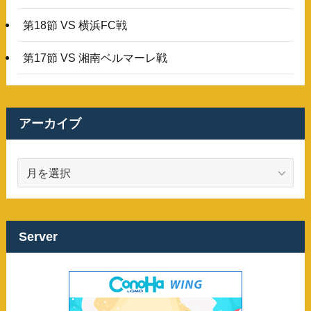
第18節 VS 横浜FC戦
第17節 VS 湘南ベルマーレ戦
アーカイブ
ア
ー
カ
イ
ブ
Server