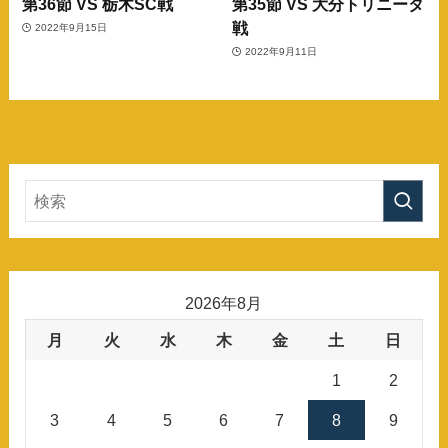
第36節 VS 栃木SC戦
第35節 VS 大分トリニータ
戦
2022年9月15日
2022年9月11日
2026年8月
月
火
水
木
金
土
日
1
2
3
4
5
6
7
8
9