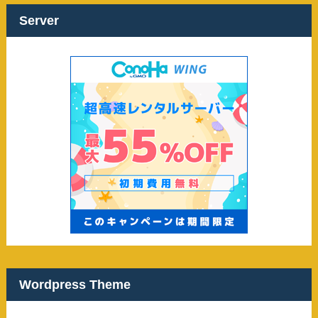
イ
ブ
Server
Wordpress Theme