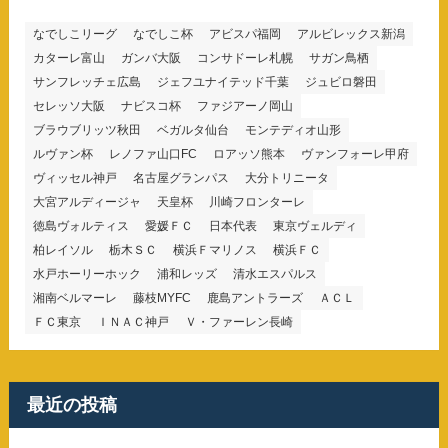
なでしこリーグ
なでしこ杯
アビスパ福岡
アルビレックス新潟
カターレ富山
ガンバ大阪
コンサドーレ札幌
サガン鳥栖
サンフレッチェ広島
ジェフユナイテッド千葉
ジュビロ磐田
セレッソ大阪
ナビスコ杯
ファジアーノ岡山
ブラウブリッツ秋田
ベガルタ仙台
モンテディオ山形
ルヴァン杯
レノファ山口FC
ロアッソ熊本
ヴァンフォーレ甲府
ヴィッセル神戸
名古屋グランパス
大分トリニータ
大宮アルディージャ
天皇杯
川崎フロンターレ
徳島ヴォルティス
愛媛ＦＣ
日本代表
東京ヴェルディ
柏レイソル
栃木ＳＣ
横浜Ｆマリノス
横浜ＦＣ
水戸ホーリーホック
浦和レッズ
清水エスパルス
湘南ベルマーレ
藤枝MYFC
鹿島アントラーズ
ＡＣＬ
ＦＣ東京
ＩＮＡＣ神戸
Ｖ・ファーレン長崎
最近の投稿