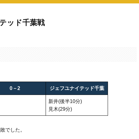
イテッド千葉戦
。
0－2
ジェフユナイテッド千葉
新井(後半10分)
見木(29分)
完敗でした。