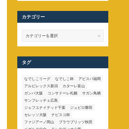
カテゴリー
カ
テ
ゴ
リ
ー
タグ
なでしこリーグ
なでしこ杯
アビスパ福岡
アルビレックス新潟
カターレ富山
ガンバ大阪
コンサドーレ札幌
サガン鳥栖
サンフレッチェ広島
ジェフユナイテッド千葉
ジュビロ磐田
セレッソ大阪
ナビスコ杯
ファジアーノ岡山
ブラウブリッツ秋田