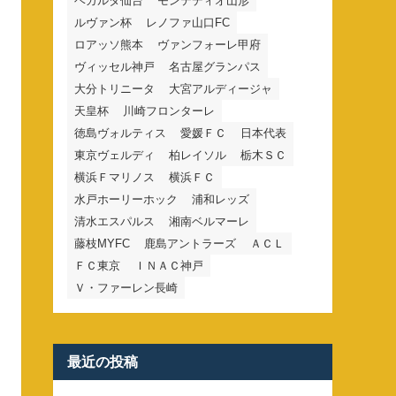
ベガルタ仙台
モンテディオ山形
ルヴァン杯
レノファ山口FC
ロアッソ熊本
ヴァンフォーレ甲府
ヴィッセル神戸
名古屋グランパス
大分トリニータ
大宮アルディージャ
天皇杯
川崎フロンターレ
徳島ヴォルティス
愛媛ＦＣ
日本代表
東京ヴェルディ
柏レイソル
栃木ＳＣ
横浜Ｆマリノス
横浜ＦＣ
水戸ホーリーホック
浦和レッズ
清水エスパルス
湘南ベルマーレ
藤枝MYFC
鹿島アントラーズ
ＡＣＬ
ＦＣ東京
ＩＮＡＣ神戸
Ｖ・ファーレン長崎
最近の投稿