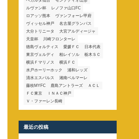
ベガルタ仙台
モンテディオ山形
ルヴァン杯
レノファ山口FC
ロアッソ熊本
ヴァンフォーレ甲府
ヴィッセル神戸
名古屋グランパス
大分トリニータ
大宮アルディージャ
天皇杯
川崎フロンターレ
徳島ヴォルティス
愛媛ＦＣ
日本代表
東京ヴェルディ
柏レイソル
栃木ＳＣ
横浜Ｆマリノス
横浜ＦＣ
水戸ホーリーホック
浦和レッズ
清水エスパルス
湘南ベルマーレ
藤枝MYFC
鹿島アントラーズ
ＡＣＬ
ＦＣ東京
ＩＮＡＣ神戸
Ｖ・ファーレン長崎
最近の投稿