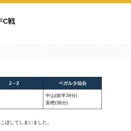
FC戦
。
2－2
ベガルタ仙台
中山(前半34分)
富樫(38分)
りこぼしてしまいました。