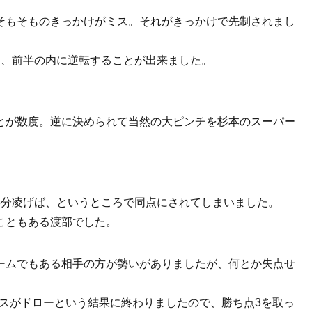
そもそものきっかけがミス。それがきっかけで先制されまし
り、前半の内に逆転することが出来ました。
とが数度。逆に決められて当然の大ピンチを杉本のスーパー
。
5分凌げば、というところで同点にされてしまいました。
こともある渡部でした。
ームでもある相手の方が勢いがありましたが、何とか失点せ
クスがドローという結果に終わりましたので、勝ち点3を取っ