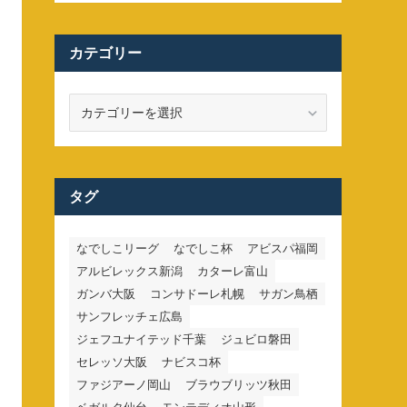
カテゴリー
カ
テ
ゴ
リ
ー
タグ
なでしこリーグ
なでしこ杯
アビスパ福岡
アルビレックス新潟
カターレ富山
ガンバ大阪
コンサドーレ札幌
サガン鳥栖
サンフレッチェ広島
ジェフユナイテッド千葉
ジュビロ磐田
セレッソ大阪
ナビスコ杯
ファジアーノ岡山
ブラウブリッツ秋田