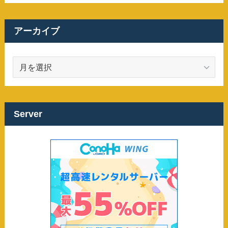
アーカイブ
ア
ー
カ
イ
ブ
Server