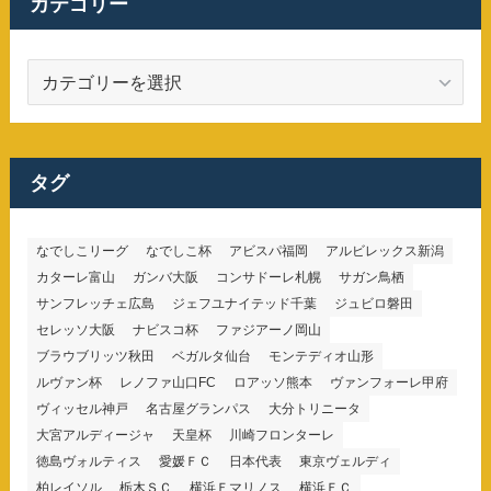
カテゴリー
カ
テ
ゴ
リ
ー
タグ
なでしこリーグ
なでしこ杯
アビスパ福岡
アルビレックス新潟
カターレ富山
ガンバ大阪
コンサドーレ札幌
サガン鳥栖
サンフレッチェ広島
ジェフユナイテッド千葉
ジュビロ磐田
セレッソ大阪
ナビスコ杯
ファジアーノ岡山
ブラウブリッツ秋田
ベガルタ仙台
モンテディオ山形
ルヴァン杯
レノファ山口FC
ロアッソ熊本
ヴァンフォーレ甲府
ヴィッセル神戸
名古屋グランパス
大分トリニータ
大宮アルディージャ
天皇杯
川崎フロンターレ
徳島ヴォルティス
愛媛ＦＣ
日本代表
東京ヴェルディ
柏レイソル
栃木ＳＣ
横浜Ｆマリノス
横浜ＦＣ