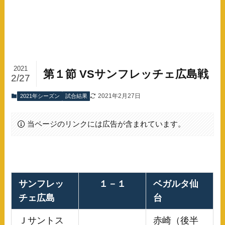
2021
第１節 VSサンフレッチェ広島戦
2/27
2021年2月27日
2021年シーズン
試合結果
当ページのリンクには広告が含まれています。
サンフレッ
１－１
ベガルタ仙
チェ広島
台
Ｊサントス
赤崎（後半